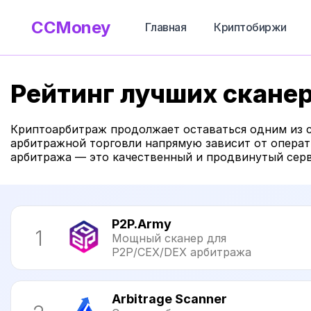
CCMoney
Главная
Криптобиржи
Рейтинг лучших сканер
Криптоарбитраж продолжает оставаться одним из с
арбитражной торговли напрямую зависит от опера
арбитража — это качественный и продвинутый серв
P2P.Army
1
Мощный сканер для
P2P/CEX/DEX арбитража
Arbitrage Scanner