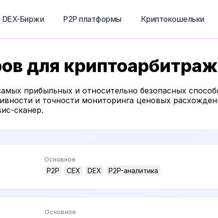
DEX-Биржи
P2P платформы
Криптокошельки
ов для криптоарбитраж
амых прибыльных и относительно безопасных способо
тивности и точности мониторинга ценовых расхожден
ис-сканер.
Основное
P2P
CEX
DEX
P2P-аналитика
Основное