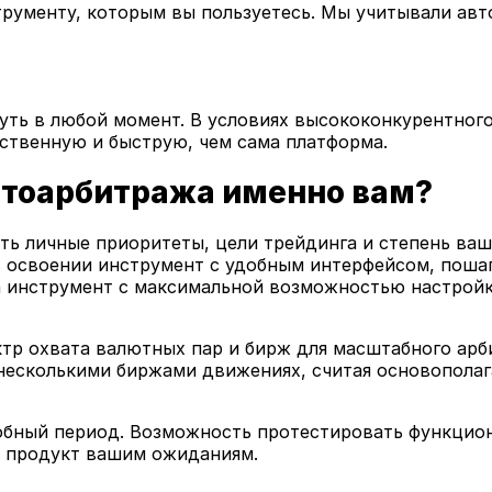
трументу, которым вы пользуетесь. Мы учитывали авт
нуть в любой момент. В условиях высококонкурентног
ственную и быструю, чем сама платформа.
птоарбитража именно вам?
ь личные приоритеты, цели трейдинга и степень ваш
 освоении инструмент с удобным интерфейсом, поша
а инструмент с максимальной возможностью настройк
тр охвата валютных пар и бирж для масштабного арб
несколькими биржами движениях, считая основопола
обный период. Возможность протестировать функцион
ли продукт вашим ожиданиям.